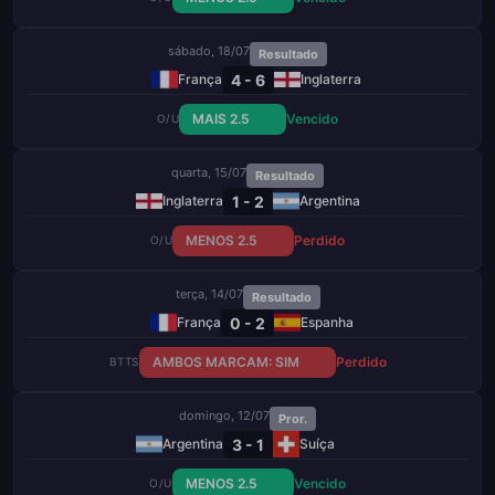
sábado, 18/07
Resultado
4 - 6
França
Inglaterra
MAIS 2.5
Vencido
O/U
quarta, 15/07
Resultado
1 - 2
Inglaterra
Argentina
MENOS 2.5
Perdido
O/U
terça, 14/07
Resultado
0 - 2
França
Espanha
AMBOS MARCAM: SIM
Perdido
BTTS
domingo, 12/07
Pror.
3 - 1
Argentina
Suíça
MENOS 2.5
Vencido
O/U