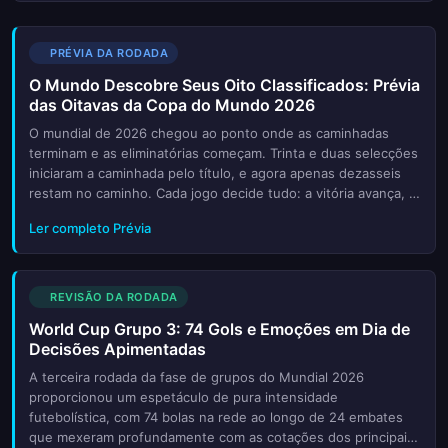
PRÉVIA DA RODADA
O Mundo Descobre Seus Oito Classificados: Prévia
das Oitavas da Copa do Mundo 2026
O mundial de 2026 chegou ao ponto onde as caminhadas
terminam e as eliminatórias começam. Trinta e duas selecções
iniciaram a caminhada pelo título, e agora apenas dezasseis
restam no caminho. Cada jogo decide tudo: a vitória avança, a
derrota vai para casa. A fase de grupos serviu como
Ler completo Prévia
laboratór...
REVISÃO DA RODADA
World Cup Grupo 3: 74 Gols e Emoções em Dia de
Decisões Apimentadas
A terceira rodada da fase de grupos do Mundial 2026
proporcionou um espetáculo de pura intensidade
futebolística, com 74 bolas na rede ao longo de 24 embates
que mexeram profundamente com as cotações dos principais