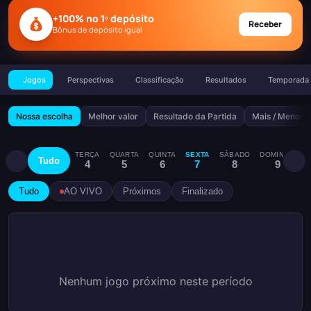
+100% no 1º depósito
Receber
Bônus de depósito igual
Jogos
Perspectivas
Classificação
Resultados
Temporada
Nossa escolha
Melhor valor
Resultado da Partida
Mais / Menos
TERÇA
QUARTA
QUINTA
SEXTA
SÁBADO
DOMINGO
S
Tudo
4
5
6
7
8
9
Tudo
AO VIVO
Próximos
Finalizado
Nenhum jogo próximo neste período