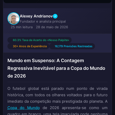
Alexey Andrianov
✓
Fundador e analista principal
25 min leitura
28 de maio de 2026
60.3% Taxa de Acerto do «Nosso Palpite»
30+ Anos de Experiência
16,179 Previsões Rastreadas
Mundo em Suspenso: A Contagem
Regressiva Inevitável para a Copa do Mundo
de 2026
O futebol global está parado num ponto de virada
histórica, com todos os olhares voltados para o futuro
imediato da competição mais prestigiada do planeta. A
Copa do Mundo
de 2026 apresenta-se como um
quadro em branco, uma tela imaculada onde nenhuma