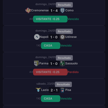
domingo, 24/05
Resultado
1 - 4
Cremonense
Como
VISITANTE -0.25
Vencido
AH
domingo, 24/05
Resultado
1 - 0
Napoli
Udinese
CASA
Vencido
1X2
domingo, 24/05
Resultado
1 - 0
Parma
Sassuolo
VISITANTE -0.25
Perdido
AH
sábado, 23/05
Resultado
2 - 1
Lazio
Pisa
CASA
Vencido
1X2