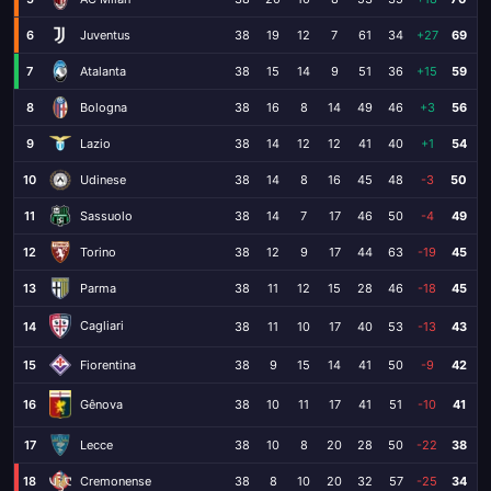
6
Juventus
38
19
12
7
61
34
+27
69
7
Atalanta
38
15
14
9
51
36
+15
59
8
Bologna
38
16
8
14
49
46
+3
56
9
Lazio
38
14
12
12
41
40
+1
54
10
Udinese
38
14
8
16
45
48
-3
50
11
Sassuolo
38
14
7
17
46
50
-4
49
12
Torino
38
12
9
17
44
63
-19
45
13
Parma
38
11
12
15
28
46
-18
45
Cagliari
14
38
11
10
17
40
53
-13
43
15
Fiorentina
38
9
15
14
41
50
-9
42
16
38
10
11
17
41
51
-10
41
Gênova
17
Lecce
38
10
8
20
28
50
-22
38
18
Cremonense
38
8
10
20
32
57
-25
34