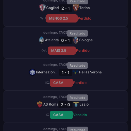
domingo, 17/05
Resultado
2 - 1
Cagliari
Torino
MENOS 2.5
Perdido
O/U
domingo, 17/05
Resultado
0 - 1
Atalanta
Bologna
MAIS 2.5
Perdido
O/U
domingo, 17/05
Resultado
1 - 1
Internazionale
Hellas Verona
CASA
Perdido
1X2
domingo, 17/05
Resultado
2 - 0
AS Roma
Lazio
CASA
Vencido
1X2
domingo, 17/05
Resultado