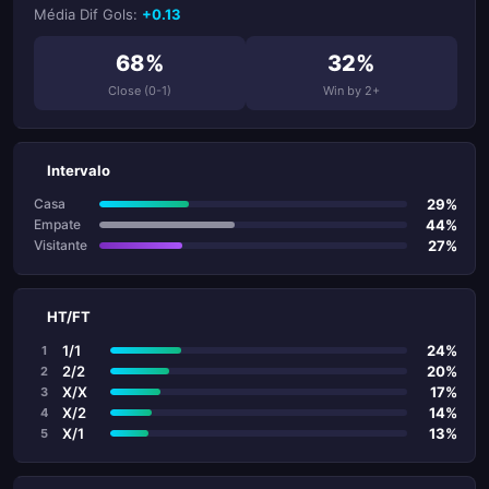
Média Dif Gols:
+0.13
68%
32%
Close (0-1)
Win by 2+
Intervalo
29%
Casa
44%
Empate
27%
Visitante
HT/FT
1/1
24%
1
2/2
20%
2
X/X
17%
3
X/2
14%
4
X/1
13%
5