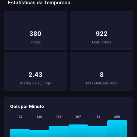
Estatísticas da Temporada
380
922
Jogos
Gols Totais
2.43
8
Média Gols / Jogo
Máx Gols em Jogo
Gols por Minuto
123
120
153
167
153
206