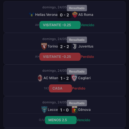
domingo, 24/05
Resultado
0 - 2
Hellas Verona
AS Roma
VISITANTE -0.25
Vencido
AH
domingo, 24/05
Resultado
2 - 2
Torino
Juventus
VISITANTE -0.25
Perdido
AH
domingo, 24/05
Resultado
1 - 2
AC Milan
Cagliari
CASA
Perdido
1X2
domingo, 24/05
Resultado
1 - 0
Lecce
Gênova
MENOS 2.5
Vencido
O/U