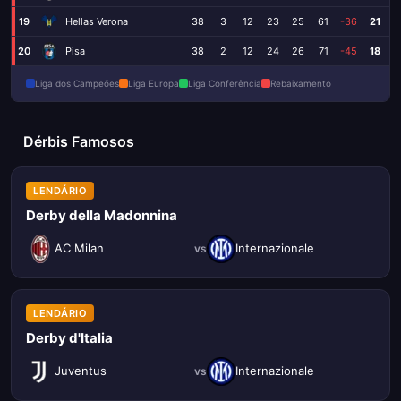
19
Hellas Verona
38
3
12
23
25
61
-36
21
20
Pisa
38
2
12
24
26
71
-45
18
Liga dos Campeões
Liga Europa
Liga Conferência
Rebaixamento
Dérbis Famosos
LENDÁRIO
Derby della Madonnina
AC Milan
Internazionale
vs
LENDÁRIO
Derby d'Italia
Juventus
Internazionale
vs