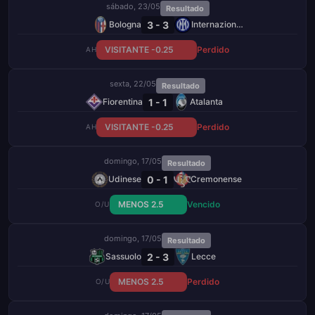
sábado, 23/05
Resultado
3 - 3
Bologna
Internazionale
VISITANTE -0.25
Perdido
AH
sexta, 22/05
Resultado
1 - 1
Fiorentina
Atalanta
VISITANTE -0.25
Perdido
AH
domingo, 17/05
Resultado
0 - 1
Udinese
Cremonense
MENOS 2.5
Vencido
O/U
domingo, 17/05
Resultado
2 - 3
Sassuolo
Lecce
MENOS 2.5
Perdido
O/U