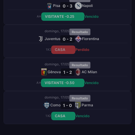
0 - 3
Pisa
Napoli
VISITANTE -0.25
Vencido
AH
domingo, 17/05
Resultado
0 - 2
Juventus
Fiorentina
CASA
Perdido
1X2
domingo, 17/05
Resultado
1 - 2
Gênova
AC Milan
VISITANTE -0.50
Vencido
AH
domingo, 17/05
Resultado
1 - 0
Como
Parma
CASA
Vencido
1X2