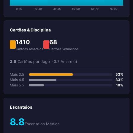
0-15'
16-30'
31-45'
46-60'
61-75'
76-90'
Cartões & Disciplina
1410
68
Cartões Amarelos
Cartões Vermelhos
3.9
Cartões por Jogo
(3.7 Amarelo)
Mais 3.5
53%
Mais 4.5
33%
Mais 5.5
18%
Escanteios
8.8
Escanteios Médios