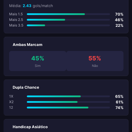
Média:
2.43
gols/match
70%
Mais 1.5
46%
Mais 2.5
22%
Mais 3.5
Ambas Marcam
45%
55%
Sim
Não
Dupla Chance
65%
1X
61%
X2
74%
12
Handicap Asiático