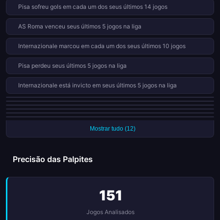
Pisa sofreu gols em cada um dos seus últimos 14 jogos
eventos que encerraram essa campanha repleta de surpresas
e qualidade técnica. Descubra quais equipes selaram seus
AS Roma venceu seus últimos 5 jogos na liga
destinos e quais histórias emocionantes foram escritas neste
último capítulo da competição italiana.
Internazionale marcou em cada um dos seus últimos 10 jogos
Pisa perdeu seus últimos 5 jogos na liga
Internazionale está invicto em seus últimos 5 jogos na liga
Hellas Verona perdeu 13 de 19 jogos em casa (68%)
Pisa perdeu 13 de 19 jogos em casa (68%)
Lazio recebeu 9 cartões vermelhos em 38 jogos nesta temporada
Hellas Verona não vence há 5 jogos na liga
AC Milan marcou todas as 7 penalidades nesta temporada
Pisa venceu apenas 0 de 19 jogos fora de casa nesta temporada
Mostrar tudo (12)
Precisão das Palpites
151
Jogos Analisados