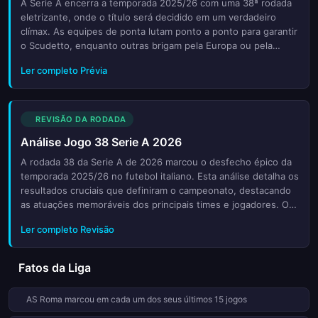
A Serie A encerra a temporada 2025/26 com uma 38ª rodada
eletrizante, onde o título será decidido em um verdadeiro
clímax. As equipes de ponta lutam ponto a ponto para garantir
o Scudetto, enquanto outras brigam pela Europa ou pela
sobrevivência na elite italiana. Esta análise detalha os
Ler completo Prévia
confrontos-chave que definirão o destino dos clubes. Do
clássico milaneso às batalhas no Sul do país, cada minuto será
crucial. Os torcedores estão preparados para ver surpresas,
empates decisivos e vitórias avassaladoras. Acompanhe as
REVISÃO DA RODADA
previsões, estatísticas e os cenários possíveis para coroar o
Análise Jogo 38 Serie A 2026
campeão italiano neste fim de semana histórico no futebol
europeu. Não perca nenhum detalhe desta conclusão épica.
A rodada 38 da Serie A de 2026 marcou o desfecho épico da
temporada 2025/26 no futebol italiano. Esta análise detalha os
resultados cruciais que definiram o campeonato, destacando
as atuações memoráveis dos principais times e jogadores. Os
fãs tiveram direito a ver viradas surpreendentes, gols
Ler completo Revisão
decisivos nos minutos finais e batalhas intensas tanto pelo
título quanto pela sobrevivência na elite. Ao longo deste
resumo, exploramos como cada partida contribuiu para o
Fatos da Liga
cenário final do torneio, analisando estatísticas relevantes e
momentos-chave que ficaram marcados na história recente do
AS Roma marcou em cada um dos seus últimos 15 jogos
calcio. Seja você um torcedor apaixonado ou um observador
atento, este artigo oferece uma visão completa sobre os