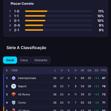
Placar Correto
1-0
11%
1
1-1
10%
2
0-1
10%
3
0-0
9%
4
2-1
9%
5
Série A Classificação
Geral
Casa
Visitante
#
TIME
J
V
E
P
GF
GA
SG
PTS
1
Internazionale
38
27
6
5
89
35
+54
87
2
Napoli
38
23
7
8
58
36
+22
76
3
AS Roma
38
23
4
11
59
31
+28
73
4
Como
38
20
11
7
65
29
+36
71
5
AC Milan
38
20
10
8
53
35
+18
70