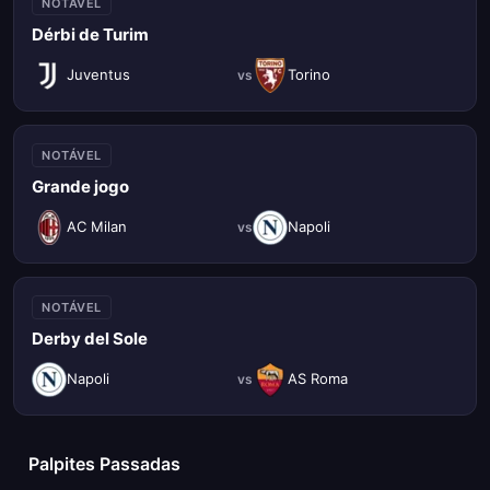
NOTÁVEL
Dérbi de Turim
Juventus
Torino
vs
NOTÁVEL
Grande jogo
AC Milan
Napoli
vs
NOTÁVEL
Derby del Sole
Napoli
AS Roma
vs
Palpites Passadas