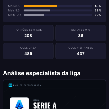
Mais 8.5
49%
Mais 9.5
39%
Mais 10.5
30%
PORTÕES SEM GOL
EMPATES 0-0
208
36
GOLS CASA
GOLS VISITANTES
485
437
Análise especialista da liga