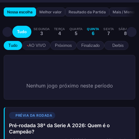
Nossa escolha
Melhor valor
Resultado da Partida
Mais / Menos
SEGUNDA
TERÇA
QUARTA
QUINTA
SEXTA
SÁBADO
D
Tudo
3
4
5
6
7
8
Tudo
AO VIVO
Próximos
Finalizado
Derbis
Nenhum jogo próximo neste período
PRÉVIA DA RODADA
Pré-rodada 38ª da Serie A 2026: Quem é o
Campeão?