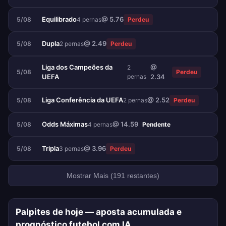
Equilibrado
@ 5.76
5/08
4 pernas
Perdeu
Dupla
@ 2.49
5/08
2 pernas
Perdeu
Liga dos Campeões da
@
2
5/08
Perdeu
UEFA
pernas
2.34
Liga Conferência da UEFA
@ 2.52
5/08
2 pernas
Perdeu
Odds Máximas
@ 14.59
5/08
4 pernas
Pendente
Tripla
@ 3.96
5/08
3 pernas
Perdeu
Mostrar Mais (191 restantes)
Palpites de hoje — aposta acumulada e
prognóstico futebol com IA