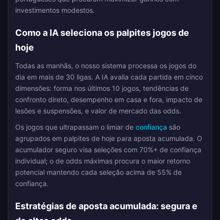
investimentos modestos.
Como a IA seleciona os palpites jogos de
hoje
Todas as manhãs, o nosso sistema processa os jogos do
dia em mais de 30 ligas. A IA avalia cada partida em cinco
dimensões: forma nos últimos 10 jogos, tendências de
confronto direto, desempenho em casa e fora, impacto de
lesões e suspensões, e valor de mercado das odds.
Os jogos que ultrapassam o limiar de
confiança
são
agrupados em palpites de hoje para aposta acumulada. O
acumulador seguro visa seleções com 70%+ de confiança
individual; o de odds máximas procura o maior retorno
potencial mantendo cada seleção acima de 55% de
confiança.
Estratégias de aposta acumulada: segura e