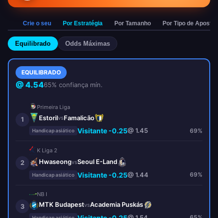
Crie o seu
Por Estratégia
Por Tamanho
Por Tipo de Aposta
Equilibrado
Odds Máximas
EQUILIBRADO
@ 4.54
65% confiança mín.
Primeira Liga
Estoril
Famalicão
vs
1
Visitante -0.25
@ 1.45
69%
Handicap asiático
K Liga 2
Hwaseong
Seoul E-Land
vs
2
Visitante -0.25
@ 1.44
69%
Handicap asiático
NB I
MTK Budapest
Academia Puskás
vs
3
Visitante -0.25
@ 1.54
65%
Handicap asiático