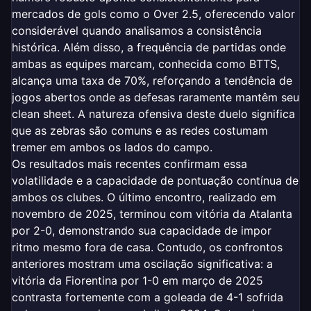
mercados de gols como o Over 2.5, oferecendo valor
considerável quando analisamos a consistência
histórica. Além disso, a frequência de partidas onde
ambas as equipes marcam, conhecida como BTTS,
alcança uma taxa de 70%, reforçando a tendência de
jogos abertos onde as defesas raramente mantêm seu
clean sheet. A natureza ofensiva deste duelo significa
que as zebras são comuns e as redes costumam
tremer em ambos os lados do campo.
Os resultados mais recentes confirmam essa
volatilidade e a capacidade de pontuação contínua de
ambos os clubes. O último encontro, realizado em
novembro de 2025, terminou com vitória da Atalanta
por 2-0, demonstrando sua capacidade de impor
ritmo mesmo fora de casa. Contudo, os confrontos
anteriores mostram uma oscilação significativa: a
vitória da Fiorentina por 1-0 em março de 2025
contrasta fortemente com a goleada de 4-1 sofrida