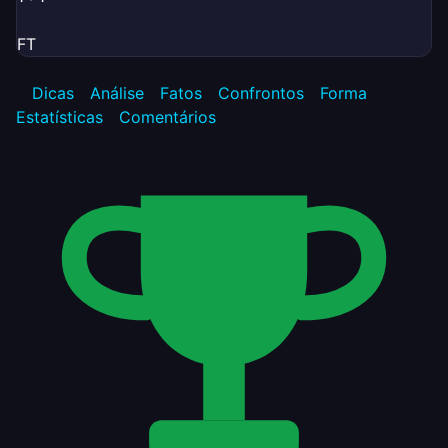
FT
Dicas
Análise
Fatos
Confrontos
Forma
Estatísticas
Comentários