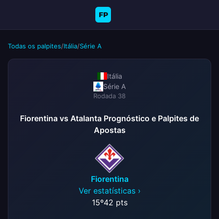
FP
Todas os palpites
/
Itália
/
Série A
Itália
Série A
Rodada 38
Fiorentina vs Atalanta Prognóstico e Palpites de
Apostas
Fiorentina
Ver estatísticas ›
15º
42 pts