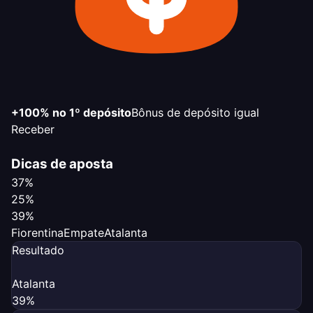
+100% no 1º depósito
Bônus de depósito igual
Receber
Dicas de aposta
37%
25%
39%
Fiorentina
Empate
Atalanta
Resultado
Atalanta
39%