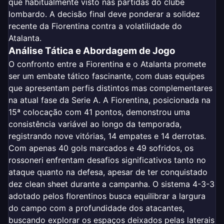
que habitualmente visto nas partidas do clube
lombardo. A decisão final deve ponderar a solidez
recente da Fiorentina contra a volatilidade do
Atalanta.
Análise Tática e Abordagem de Jogo
O confronto entre a Fiorentina e o Atalanta promete
ser um embate tático fascinante, com duas equipes
que apresentam perfis distintos mas complementares
na atual fase da Serie A. A Fiorentina, posicionada na
15ª colocação com 41 pontos, demonstrou uma
consistência variável ao longo da temporada,
registrando nove vitórias, 14 empates e 14 derrotas.
Com apenas 40 gols marcados e 49 sofridos, os
rossoneri enfrentam desafios significativos tanto no
ataque quanto na defesa, apesar de ter conquistado
dez clean sheet durante a campanha. O sistema 4-3-3
adotado pelos florentinos busca equilibrar a largura
do campo com a profundidade dos atacantes,
buscando explorar os espaços deixados pelas laterais