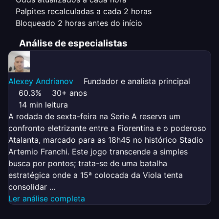
Palpites recalculadas a cada 2 horas
Bloqueado 2 horas antes do início
Análise de especialistas
Alexey Andrianov
Fundador e analista principal
60.3%
30+ anos
14 min leitura
A rodada de sexta-feira na Serie A reserva um
confronto eletrizante entre a Fiorentina e o poderoso
Atalanta, marcado para as 18h45 no histórico Stadio
Artemio Franchi. Este jogo transcende a simples
busca por pontos; trata-se de uma batalha
estratégica onde a 15ª colocada da Viola tenta
consolidar ...
Ler análise completa