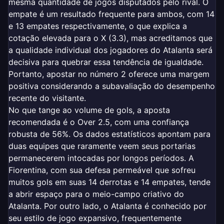
mesma quantidade de jogos disputados pelo rival. O
empate é um resultado frequente para ambos, com 14
e 13 empates respectivamente, o que explica a
cotação elevada para o X (3.3), mas acreditamos que
a qualidade individual dos jogadores do Atalanta será
decisiva para quebrar essa tendência de igualdade.
Portanto, apostar no número 2 oferece uma margem
positiva considerando a subavaliação do desempenho
recente do visitante.
No que tange ao volume de gols, a aposta
recomendada é o Over 2.5, com uma confiança
robusta de 56%. Os dados estatísticos apontam para
duas equipes que raramente veem seus portarias
permanecerem intocadas por longos períodos. A
Fiorentina, com sua defesa permeável que sofreu
muitos gols em suas 14 derrotas e 14 empates, tende
a abrir espaço para o meio-campo criativo do
Atalanta. Por outro lado, o Atalanta é conhecido por
seu estilo de jogo expansivo, frequentemente