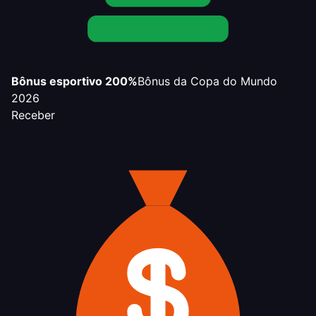
Bônus esportivo 200%
Bônus da Copa do Mundo
2026
Receber