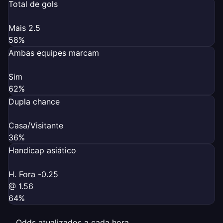
Total de gols
Mais 2.5
58%
Ambas equipes marcam
Sim
62%
Dupla chance
Casa/Visitante
36%
Handicap asiático
H. Fora -0.25
@ 1.56
64%
Odds atualizados a cada hora