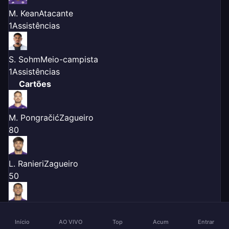
M. Kean
Atacante
1
Assistências
S. Sohm
Meio-campista
1
Assistências
Cartões
M. Pongračić
Zagueiro
8
0
L. Ranieri
Zagueiro
5
0
R. Mandragora
Meio-campista
4
0
Início
AO VIVO
Top
Acum
Entrar