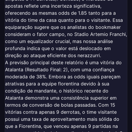
apostas reflete uma incerteza significativa,
oferecendo as mesmas odds de 1.85 tanto para a
vitória do time da casa quanto para o visitante. Essa
equiparação sugere que os analistas do bookmaker
consideram o fator campo, no Stadio Artemio Franchi,
como um equalizador crucial, mas nossa análise
profunda indica que o valor está deslocado em
direção ao ataque eficiente dos nerazzurri.
A previsão principal deste relatório é uma vitória do
Atalanta (Resultado Final: 2), com uma confiança
moderada de 38%. Embora as odds iguais pareçam
atrativas para a equipe florentina devido à sua
condição de mandante, o histórico recente do
Atalanta demonstra uma consistência superior em
termos de conversão de bolas passadas. Com 15
vitórias contra apenas 9 derrotas, o time visitante
possui uma taxa de aproveitamento mais sólida do
que a Fiorentina, que venceu apenas 9 partidas na