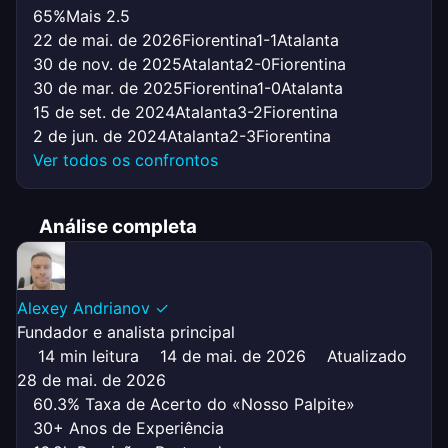
65%
Mais 2.5
22 de mai. de 2026
Fiorentina
1-1
Atalanta
30 de nov. de 2025
Atalanta
2-0
Fiorentina
30 de mar. de 2025
Fiorentina
1-0
Atalanta
15 de set. de 2024
Atalanta
3-2
Fiorentina
2 de jun. de 2024
Atalanta
2-3
Fiorentina
Ver todos os confrontos
Análise completa
Alexey Andrianov
✓
Fundador e analista principal
14 min leitura
14 de mai. de 2026
Atualizado
28 de mai. de 2026
60.3% Taxa de Acerto do «Nosso Palpite»
30+ Anos de Experiência