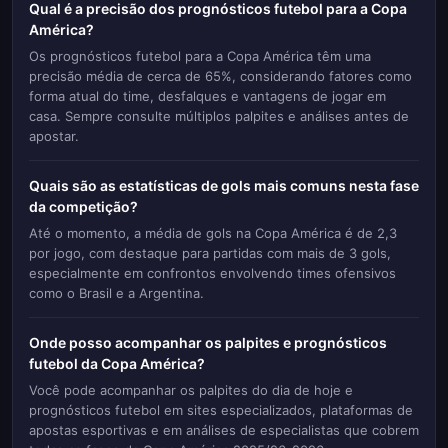
a confirmação de que a
Argentina
, atual campeã do
Qual é a precisão dos prognósticos futebol para a Copa
mundo, repete sua condição de favorita, impulsionada
América?
por um elenco de alto nível e pelo profundo knowing
Os prognósticos futebol para a Copa América têm uma
precisão média de cerca de 65%, considerando fatores como
de sua responsabilidade histórica. Ao mesmo tempo,
forma atual do time, desfalques e vantagens de jogar em
seleções como
Venezuela
, Uruguai e Colômbia
casa. Sempre consulte múltiplos palpites e análises antes de
também aparecem como candidatas ao título, cada uma
apostar.
com suas particularidades táticas e de elenco. A
ausência de partidas oficiais não prejudica a análise
Quais são as estatísticas de gols mais comuns nesta fase
qualitativa, mas reforça a necessidade de uma leitura
da competição?
cuidadosa do momento de cada equipe, além de uma
Até o momento, a média de gols na Copa América é de 2,3
avaliação constante de possíveis surpresas que
por jogo, com destaque para partidas com mais de 3 gols,
especialmente em confrontos envolvendo times ofensivos
podem surgir logo nas fases iniciais do torneio. Nesse
como o Brasil e a Argentina.
contexto, o mercado de apostas de longo prazo é
particularmente atrativo neste momento, pois os
Onde posso acompanhar os palpites e prognósticos
investidores podem aproveitar o valor em times que
futebol da Copa América?
ainda estão "piscando no escuro", ou seja, sem
Você pode acompanhar os palpites do dia de hoje e
resultados concretos, mas com potencial de
prognósticos futebol em sites especializados, plataformas de
crescimento ao longo da competição.
apostas esportivas e em análises de especialistas que cobrem