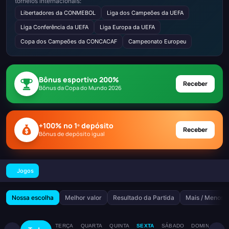
torneios internacionais:
Libertadores da CONMEBOL
Liga dos Campeões da UEFA
Liga Conferência da UEFA
Liga Europa da UEFA
Copa dos Campeões da CONCACAF
Campeonato Europeu
Bônus esportivo 200%
Receber
Bônus da Copa do Mundo 2026
+100% no 1º depósito
Receber
Bônus de depósito igual
Jogos
Nossa escolha
Melhor valor
Resultado da Partida
Mais / Menos
TERÇA
QUARTA
QUINTA
SEXTA
SÁBADO
DOMINGO
S