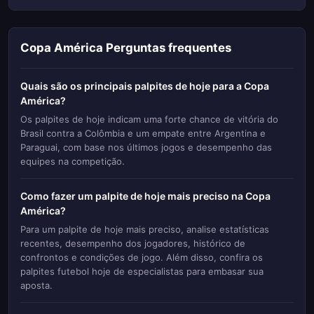
estatísticas prévias e análises de mercado. A falta de
jogos também impacta a formação de odds e as
principais apostas de futuro, já que o desempenho de
Copa América Perguntas frequentes
times e jogadores ainda está por ser avaliado na
prática. Entretanto, isso não impede que os analistas
Quais são os principais palpites de hoje para a Copa
mais experientes já tenham suas apostas direcionadas
América?
a alguns mercados específicos, como o possível
Os palpites de hoje indicam uma forte chance de vitória do
artilheiro, o desempenho de equipes favoritas e até
Brasil contra a Colômbia e um empate entre Argentina e
Paraguai, com base nos últimos jogos e desempenho das
mesmo as estratégias táticas que podem ser
equipes na competição.
empregadas nesta fase inicial. Além disso, o fato de
que nenhuma partida foi jogada até agora faz com que
Como fazer um palpite de hoje mais preciso na Copa
as apostas em mercados como gols, cartões e
América?
resultados exijam uma leitura aprofundada do contexto
Para um palpite de hoje mais preciso, analise estatísticas
de cada seleção, levando em consideração fatores
recentes, desempenho dos jogadores, histórico de
como preparação, histórico recente e escalações
confrontos e condições de jogo. Além disso, confira os
palpites futebol hoje de especialistas para embasar sua
possíveis.
aposta.
Outro fator que colabora para o clima de expectativa é