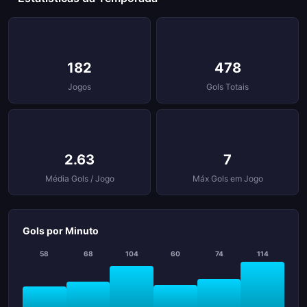
182
478
Jogos
Gols Totais
2.63
7
Média Gols / Jogo
Máx Gols em Jogo
Gols por Minuto
58
68
104
60
74
114