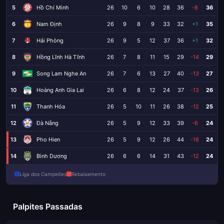
5
Hồ Chí Minh
26
10
6
10
28
36
-8
36
6
Nam Định
26
9
8
9
33
32
+1
35
7
Hải Phòng
26
9
5
12
37
36
+1
32
8
Hồng Lĩnh Hà Tĩnh
26
7
8
11
15
29
-14
29
9
Song Lam Nghe An
26
7
6
13
27
40
-13
27
10
Hoàng Anh Gia Lai
26
6
8
12
24
37
-13
26
11
Thanh Hóa
26
5
10
11
26
38
-12
25
12
Đà Nẵng
26
5
9
12
33
39
-6
24
13
Pho Hien
26
5
9
12
26
44
-18
24
14
Bình Dương
26
6
6
14
31
43
-12
24
Liga dos Campeões
Rebaixamento
Palpites Passadas