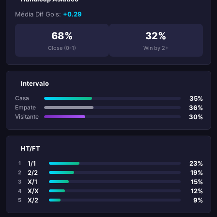
Média Dif Gols:
+0.29
68%
32%
Close (0-1)
Win by 2+
Intervalo
35%
Casa
36%
Empate
30%
Visitante
HT/FT
1/1
23%
1
2/2
19%
2
X/1
15%
3
X/X
12%
4
X/2
9%
5