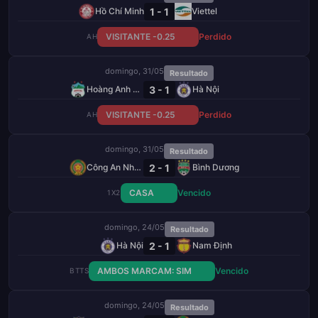
1 - 1
Hồ Chí Minh
Viettel
VISITANTE -0.25
Perdido
AH
domingo, 31/05
Resultado
3 - 1
Hoàng Anh Gia Lai
Hà Nội
VISITANTE -0.25
Perdido
AH
domingo, 31/05
Resultado
2 - 1
Công An Nhân Dân
Bình Dương
CASA
Vencido
1X2
domingo, 24/05
Resultado
2 - 1
Hà Nội
Nam Định
AMBOS MARCAM: SIM
Vencido
BTTS
domingo, 24/05
Resultado