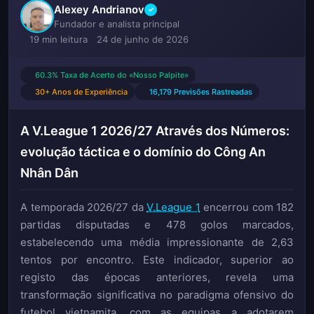
Alexey Andrianov
✓
Fundador e analista principal
19 min leitura
24 de junho de 2026
60.3% Taxa de Acerto do «Nosso Palpite»
30+ Anos de Experiência
16,179 Previsões Rastreadas
A V.League 1 2026/27 Através dos Números:
evolução táctica e o domínio do Công An
Nhân Dân
A temporada 2026/27 da
V.League 1
encerrou com 182
partidas disputadas e 478 golos marcados,
estabelecendo uma média impressionante de 2,63
tentos por encontro. Este indicador, superior ao
registo das épocas anteriores, revela uma
transformação significativa no paradigma ofensivo do
futebol vietnamita, com as equipas a adotarem