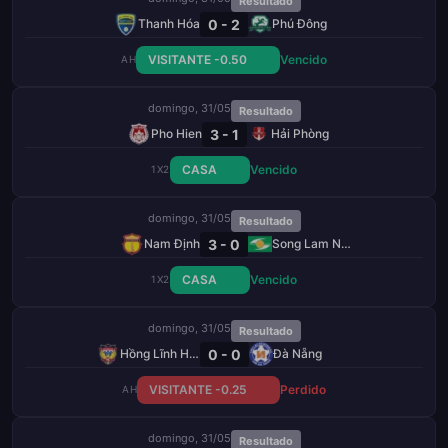
Resultado
0 - 2
Thanh Hóa
Phú Đông
VISITANTE -0.50
Vencido
AH
domingo, 31/05
Resultado
3 - 1
Pho Hien
Hải Phòng
CASA
Vencido
1X2
domingo, 31/05
Resultado
3 - 0
Nam Định
Song Lam Nghe An
CASA
Vencido
1X2
domingo, 31/05
Resultado
0 - 0
Hồng Lĩnh Hà Tĩnh
Đà Nẵng
VISITANTE -0.25
Perdido
AH
domingo, 31/05
Resultado