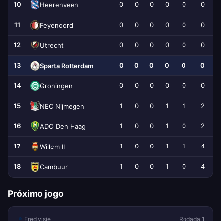
10
0
0
0
0
0
0
Heerenveen
11
0
0
0
0
0
0
Feyenoord
12
0
0
0
0
0
0
Utrecht
13
0
0
0
0
0
0
Sparta Rotterdam
14
0
0
0
0
0
0
Groningen
15
1
0
0
1
1
2
NEC Nijmegen
16
1
0
0
1
0
2
ADO Den Haag
17
1
0
0
1
1
4
Willem II
18
1
0
0
1
0
4
Cambuur
Próximo jogo
Eredivisie
Rodada 1