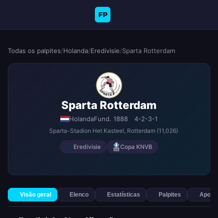
FP
Todas os palpites
/
Holanda
/
Eredivisie
/
Sparta Rotterdam
Sparta Rotterdam
Holanda
Fund. 1888
4-2-3-1
Sparta-Stadion Het Kasteel
, Rotterdam
(11,026)
Eredivisie
Copa KNVB
Visão geral
Elenco
Estatísticas
Palpites
Apost