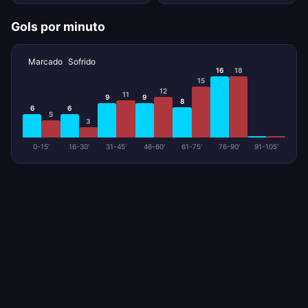
Gols por minuto
Marcado
Sofrido
16
18
15
12
11
9
9
8
6
6
5
3
0-15'
16-30'
31-45'
46-60'
61-75'
76-90'
91-105'