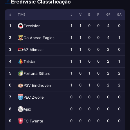
Eredivisie Classificação
#
TIME
J
V
E
P
GF
GA
1
1
1
0
0
4
0
Excelsior
2
1
1
0
0
4
1
Go Ahead Eagles
3
1
1
0
0
2
0
AZ Alkmaar
4
1
1
0
0
2
1
Telstar
5
1
0
1
0
2
2
Fortuna Sittard
6
1
0
1
0
2
2
PSV Eindhoven
7
0
0
0
0
0
0
PEC Zwolle
8
0
0
0
0
0
0
Ajax
9
0
0
0
0
0
0
FC Twente