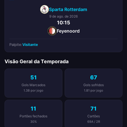
Sparta Rotterdam
9 de ago. de 2026
10:15
Feyenoord
Palpite:
Visitante
Visão Geral da Temporada
51
67
Gols Marcados
Gols sofridos
1.38 por jogo
1.81 por jogo
11
71
Portões fechados
Cartões
30%
69A / 2R