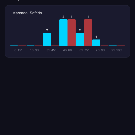
Marcado
Sofrido
4
1
1
2
2
1
0-15'
16-30'
31-45'
46-60'
61-75'
76-90'
91-105'