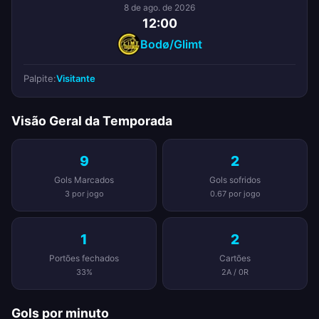
8 de ago. de 2026
12:00
Bodø/Glimt
Palpite:
Visitante
Visão Geral da Temporada
9
2
Gols Marcados
Gols sofridos
3 por jogo
0.67 por jogo
1
2
Portões fechados
Cartões
33%
2A / 0R
Gols por minuto