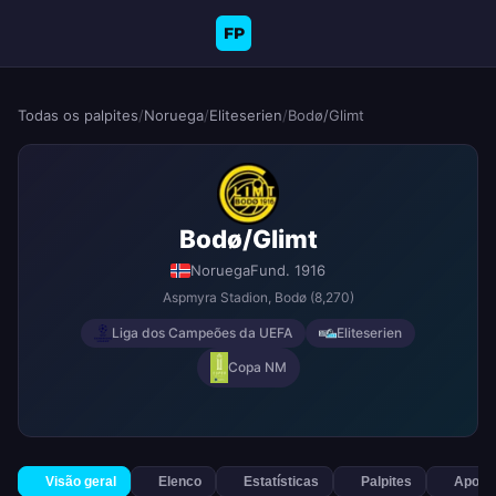
FP
Todas os palpites
/
Noruega
/
Eliteserien
/
Bodø/Glimt
Bodø/Glimt
Noruega
Fund. 1916
Aspmyra Stadion
, Bodø
(8,270)
Liga dos Campeões da UEFA
Eliteserien
Copa NM
Visão geral
Elenco
Estatísticas
Palpites
Apost