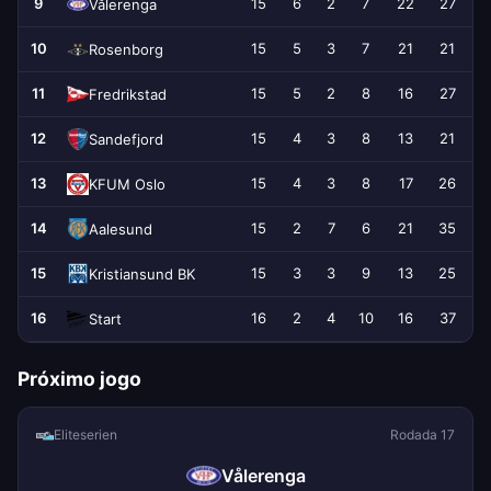
9
15
6
2
7
22
27
Vålerenga
10
15
5
3
7
21
21
Rosenborg
11
15
5
2
8
16
27
Fredrikstad
12
15
4
3
8
13
21
Sandefjord
13
15
4
3
8
17
26
KFUM Oslo
14
15
2
7
6
21
35
Aalesund
15
15
3
3
9
13
25
Kristiansund BK
16
16
2
4
10
16
37
Start
Próximo jogo
Eliteserien
Rodada 17
Vålerenga