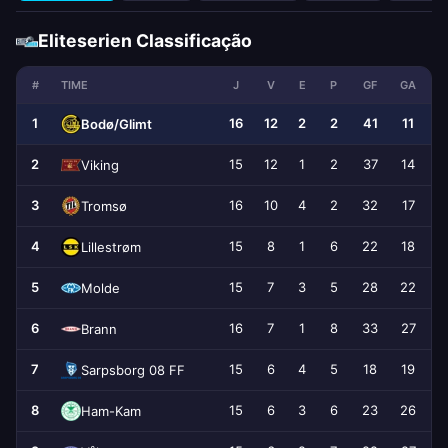
Eliteserien Classificação
#
TIME
J
V
E
P
GF
GA
1
16
12
2
2
41
11
+
Bodø/Glimt
2
15
12
1
2
37
14
+
Viking
3
16
10
4
2
32
17
Tromsø
4
15
8
1
6
22
18
Lillestrøm
5
15
7
3
5
28
22
Molde
6
16
7
1
8
33
27
Brann
7
15
6
4
5
18
19
Sarpsborg 08 FF
8
15
6
3
6
23
26
Ham-Kam