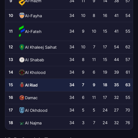
9
34
11
9
14
38
57
Al-Hazm
10
34
10
8
16
41
54
Al-Fayha
11
34
9
10
15
41
55
Al-Fateh
12
34
10
7
17
54
62
Al Khaleej Saihat
13
34
8
11
15
44
57
Al Shabab
14
34
9
6
19
39
61
Al Kholood
15
34
7
9
18
35
63
Al Riad
16
34
6
11
17
32
55
Damac
17
34
5
5
24
27
70
Al Okhdood
18
34
3
7
24
32
76
Al Najma