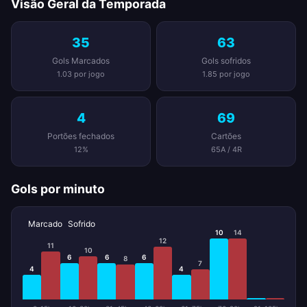
Visão Geral da Temporada
35
63
Gols Marcados
Gols sofridos
1.03 por jogo
1.85 por jogo
4
69
Portões fechados
Cartões
12%
65A / 4R
Gols por minuto
Marcado
Sofrido
10
14
12
11
10
6
6
6
8
7
4
4