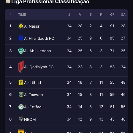
Liga Profissional Classificação
#
TIME
J
V
E
P
GF
GA
1
34
28
2
4
91
28
Al Nassr
2
34
25
9
0
85
27
Al Hilal Saudi FC
Al-Ahli Jeddah
3
34
25
6
3
71
25
Al-Qadisiyah FC
4
34
23
8
3
83
34
5
34
16
7
11
55
48
Al-Ittihad
6
34
15
8
11
59
46
Al Taawon
7
34
14
8
12
51
55
Al-Ettifaq
8
34
12
9
13
43
48
NEOM