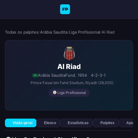
FP
Todas os palpites
/
Arábia Saudita
/
Liga Profissional
/
Al Riad
Al Riad
Arábia Saudita
Fund. 1954
4-2-3-1
Prince Faisal bin Fahd Stadium
, Riyadh
(28,000)
Liga Profissional
Visão geral
Elenco
Estatísticas
Palpites
Apost