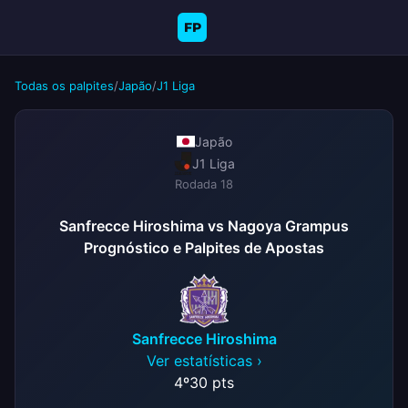
FP
Todas os palpites
/
Japão
/
J1 Liga
Japão
J1 Liga
Rodada 18
Sanfrecce Hiroshima vs Nagoya Grampus
Prognóstico e Palpites de Apostas
Sanfrecce Hiroshima
Ver estatísticas ›
4º
30 pts