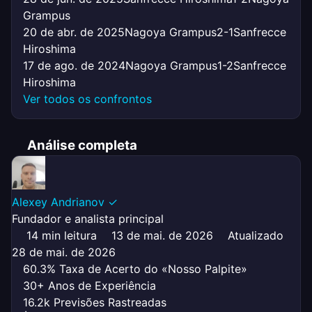
Grampus
20 de abr. de 2025
Nagoya Grampus
2-1
Sanfrecce
Hiroshima
17 de ago. de 2024
Nagoya Grampus
1-2
Sanfrecce
Hiroshima
Ver todos os confrontos
Análise completa
Alexey Andrianov
✓
Fundador e analista principal
14 min leitura
13 de mai. de 2026
Atualizado
28 de mai. de 2026
60.3% Taxa de Acerto do «Nosso Palpite»
30+ Anos de Experiência
16.2k Previsões Rastreadas