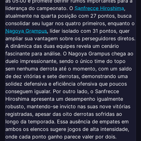
às 05:00 e promete definir rumos importantes para a
liderança do campeonato. O
Sanfrecce Hiroshima
,
atualmente na quarta posição com 27 pontos, busca
consolidar seu lugar nos quatro primeiros, enquanto o
Nagoya Grampus
, líder isolado com 31 pontos, quer
ampliar sua vantagem sobre os perseguidores diretos.
A dinâmica das duas equipes revela um cenário
fascinante para análise. O Nagoya Grampus chega ao
duelo impressionante, sendo o único time do topo
sem nenhuma derrota até o momento, com um saldo
de dez vitórias e sete derrotas, demonstrando uma
solidez defensiva e eficiência ofensiva que poucos
conseguem igualar. Por outro lado, o Sanfrecce
Hiroshima apresenta um desempenho igualmente
robusto, mantendo-se invicto nas suas nove vitórias
registradas, apesar das oito derrotas sofridas ao
longo da temporada. Essa ausência de empates em
ambos os elencos sugere jogos de alta intensidade,
onde cada ponto ganho parece valer por dois.