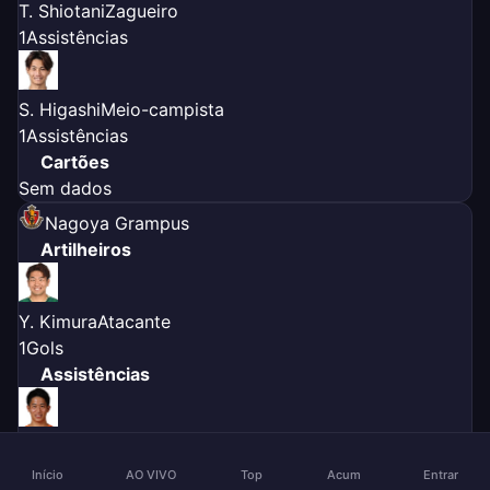
T. Shiotani
Zagueiro
1
Assistências
S. Higashi
Meio-campista
1
Assistências
Cartões
Sem dados
Nagoya Grampus
Artilheiros
Y. Kimura
Atacante
1
Gols
Assistências
K. Nakayama
Meio-campista
1
Assistências
Início
AO VIVO
Top
Acum
Entrar