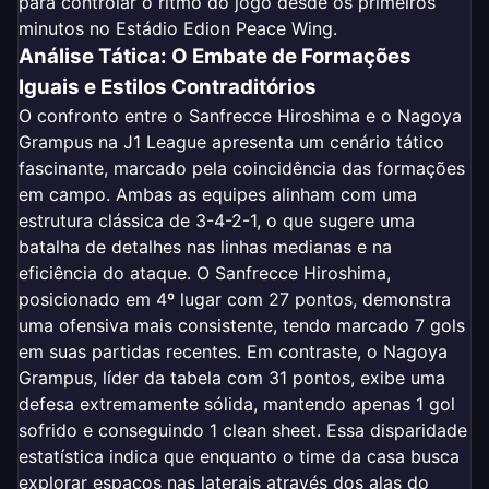
para controlar o ritmo do jogo desde os primeiros
minutos no Estádio Edion Peace Wing.
Análise Tática: O Embate de Formações
Iguais e Estilos Contraditórios
O confronto entre o Sanfrecce Hiroshima e o Nagoya
Grampus na J1 League apresenta um cenário tático
fascinante, marcado pela coincidência das formações
em campo. Ambas as equipes alinham com uma
estrutura clássica de 3-4-2-1, o que sugere uma
batalha de detalhes nas linhas medianas e na
eficiência do ataque. O Sanfrecce Hiroshima,
posicionado em 4º lugar com 27 pontos, demonstra
uma ofensiva mais consistente, tendo marcado 7 gols
em suas partidas recentes. Em contraste, o Nagoya
Grampus, líder da tabela com 31 pontos, exibe uma
defesa extremamente sólida, mantendo apenas 1 gol
sofrido e conseguindo 1 clean sheet. Essa disparidade
estatística indica que enquanto o time da casa busca
explorar espaços nas laterais através dos alas do