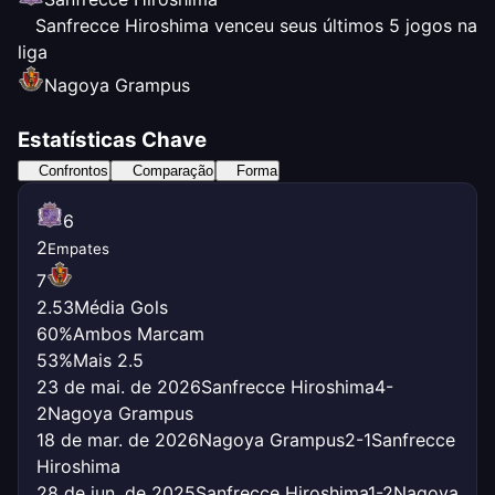
Sanfrecce Hiroshima venceu seus últimos 5 jogos na
liga
Nagoya Grampus
Estatísticas Chave
Confrontos
Comparação
Forma
6
2
Empates
7
2.53
Média Gols
60%
Ambos Marcam
53%
Mais 2.5
23 de mai. de 2026
Sanfrecce Hiroshima
4-
2
Nagoya Grampus
18 de mar. de 2026
Nagoya Grampus
2-1
Sanfrecce
Hiroshima
28 de jun. de 2025
Sanfrecce Hiroshima
1-2
Nagoya