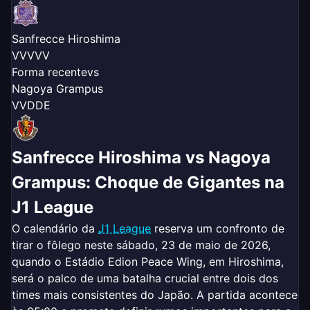
Sanfrecce Hiroshima
V
V
V
V
V
Forma recente
vs
Nagoya Grampus
V
V
D
D
E
Sanfrecce Hiroshima vs Nagoya
Grampus: Choque de Gigantes na
J1 League
O calendário da
J1 League
reserva um confronto de
tirar o fôlego neste sábado, 23 de maio de 2026,
quando o Estádio Edion Peace Wing, em Hiroshima,
será o palco de uma batalha crucial entre dois dos
times mais consistentes do Japão. A partida acontece