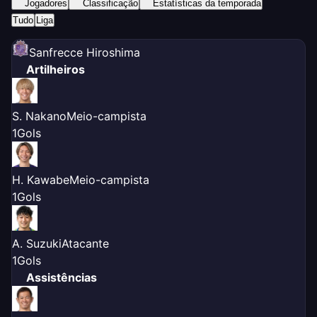
Jogadores
Classificação
Estatísticas da temporada
Tudo
Liga
Sanfrecce Hiroshima
Artilheiros
S. Nakano
Meio-campista
1
Gols
H. Kawabe
Meio-campista
1
Gols
A. Suzuki
Atacante
1
Gols
Assistências