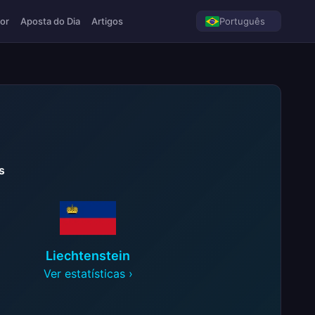
or
Aposta do Dia
Artigos
Português
s
Liechtenstein
Ver estatísticas ›